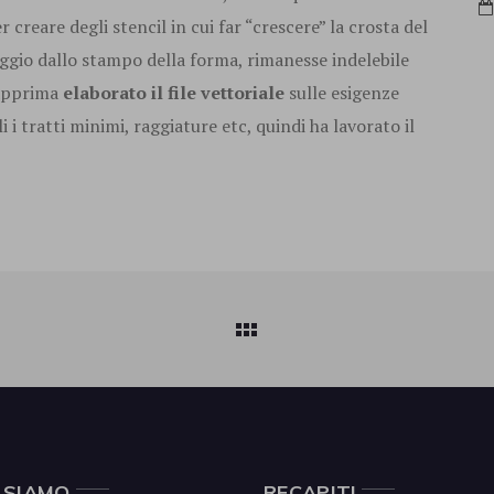
 creare degli stencil in cui far “crescere” la crosta del
ggio dallo stampo della forma, rimanesse indelebile
dapprima
elaborato il file vettoriale
sulle esigenze
i i tratti minimi, raggiature etc, quindi ha lavorato il
 SIAMO
RECAPITI