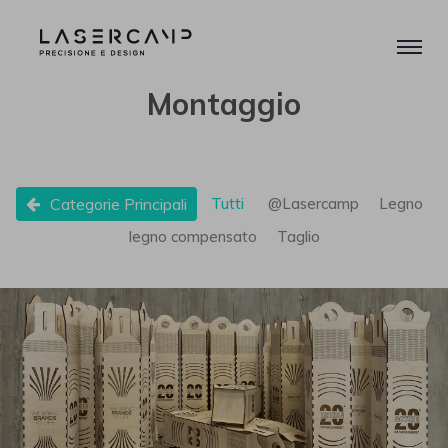
Montaggio
Categorie Principali
Tutti
@Lasercamp
Legno
legno compensato
Taglio
Porta bottiglie 20 Action Entertainment
@Lasercamp
Legno
legno compensato
Montaggio
Taglio