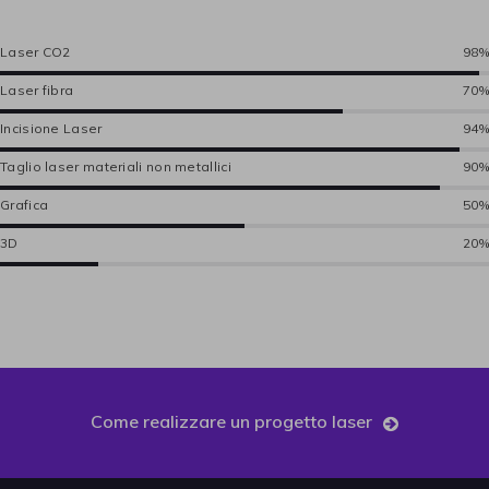
Laser CO2
98%
Laser fibra
70%
Incisione Laser
94%
Taglio laser materiali non metallici
90%
Grafica
50%
3D
20%
Come realizzare un progetto laser