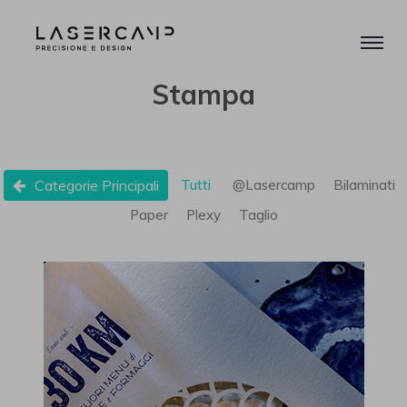
Stampa
Categorie Principali
Tutti
@Lasercamp
Bilaminati
Paper
Plexy
Taglio
Menu in carta cotone sagomato