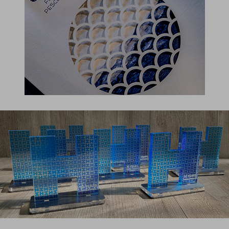
@Lasercamp
Paper
Stampa
Taglio
Premi commemorativi Hays
@Lasercamp
Bilaminati
Plexy
Stampa
Taglio